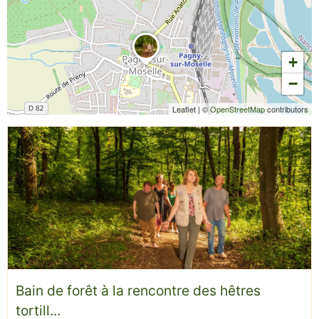
+
−
Leaflet
|
©
OpenStreetMap
contributors
Bain de forêt à la rencontre des hêtres
tortill...