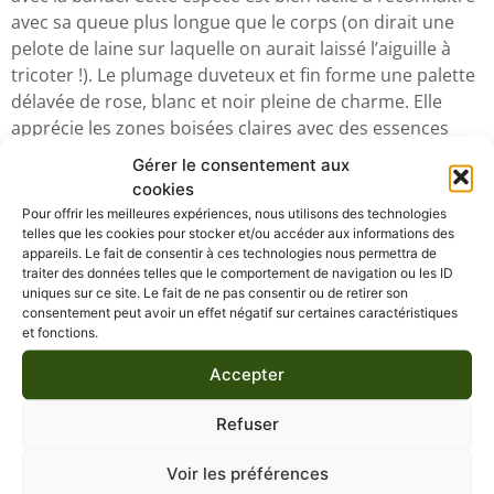
avec sa queue plus longue que le corps (on dirait une
pelote de laine sur laquelle on aurait laissé l’aiguille à
tricoter !). Le plumage duveteux et fin forme une palette
délavée de rose, blanc et noir pleine de charme. Elle
apprécie les zones boisées claires avec des essences
épineuses comme les aubépines et prunelliers. Elle peut
Gérer le consentement aux
y faire son nid en boule chef d’œuvre de mousse et de
cookies
lichens et y dormir en groupes serrés pour se
Pour offrir les meilleures expériences, nous utilisons des technologies
réchauffer. Elle est particulièrement bienvenue dans les
telles que les cookies pour stocker et/ou accéder aux informations des
appareils. Le fait de consentir à ces technologies nous permettra de
jardins où elle se nourrit sur les arbres fruitiers des
traiter des données telles que le comportement de navigation ou les ID
larves et œufs des papillons nocturnes comme les
uniques sur ce site. Le fait de ne pas consentir ou de retirer son
noctuelles.
consentement peut avoir un effet négatif sur certaines caractéristiques
et fonctions.
Récemment elle vient de reprendre dans la classification
scientifique son nom de Orite à longue queue,,
Accepter
puisqu’elle n’est pas considérée comme une vraie
mésange (une Paridé) qui niche dans normalement
Refuser
dans une cavité. Elle est considérée comme sédentaire,
mais des mouvements migratoires de faible ampleur
Voir les préférences